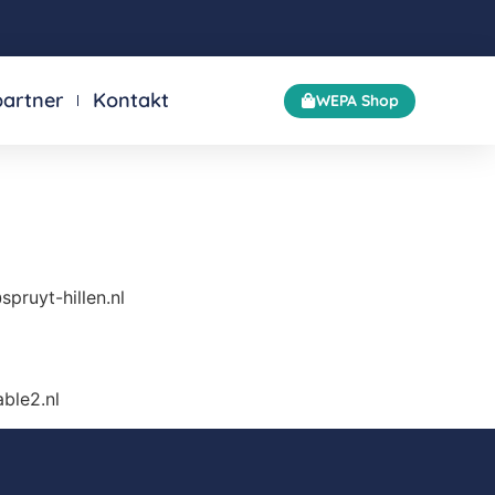
partner
Kontakt
WEPA Shop
pruyt-hillen.nl
ble2.nl