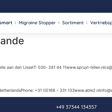
smart
Migraine Stopper
Sortiment
Vertriebs
lande
le aan den IJsselT: 030- 281 44 11www.spruyt-hillen.nlcs@s
etherlandsPhone: +31 (0)168 – 331 133www.able2.nlinfo@a
+49 37344 134357